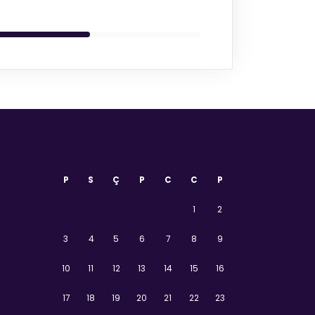
P
S
Ç
P
C
C
P
1
2
3
4
5
6
7
8
9
10
11
12
13
14
15
16
17
18
19
20
21
22
23