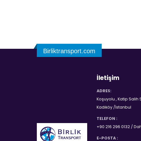
Birliktransport.com
İletişim
ADRES:
Koşuyolu , Katip Salih
Kadıköy /İstanbul
TELEFON :
+90 216 296 0132 / Dahi
E-POSTA :