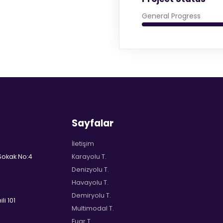
General Progress
Sayfalar
İletişim
 Sokak No:4
Karayolu T.
Denizyolu T.
Havayolu T.
Demiryolu T.
li 101
Multimodal T.
Fuar T.