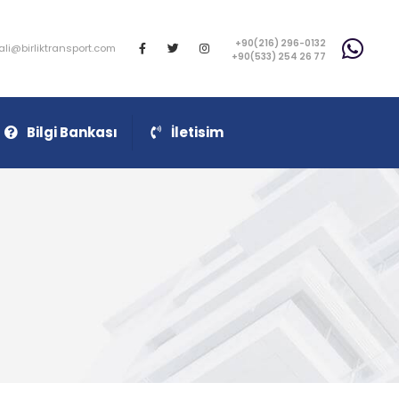
+90(216) 296-0132
ali@birliktransport.com
+90(533) 254 26 77
Bilgi Bankası
İletisim