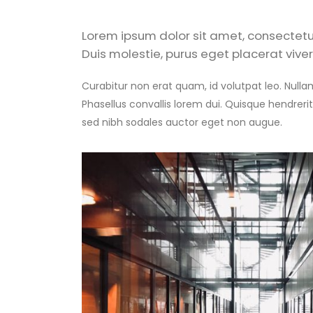
Lorem ipsum dolor sit amet, consectetur
Duis molestie, purus eget placerat viverr
Curabitur non erat quam, id volutpat leo. Nullam 
Phasellus convallis lorem dui. Quisque hendrerit
sed nibh sodales auctor eget non augue.