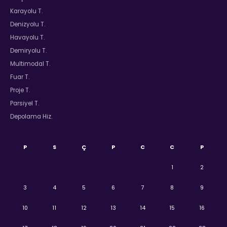
Karayolu T.
Denizyolu T.
Havayolu T.
Demiryolu T.
Multimodal T.
Fuar T.
Proje T.
Parsiyel T.
Depolama Hiz.
P
S
Ç
P
C
C
P
1
2
3
4
5
6
7
8
9
10
11
12
13
14
15
16