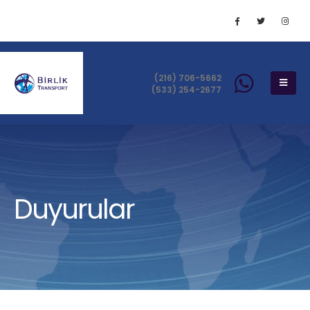
(216) 706-5662
(533) 254-2677
Duyurular