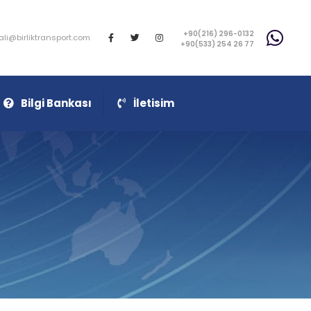
+90(216) 296-0132
ali@birliktransport.com
+90(533) 254 26 77
Bilgi Bankası
İletisim