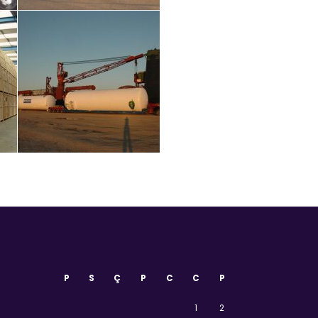
P
S
Ç
P
C
C
P
1
2