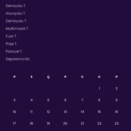
Denizyolu T.
Havayolu T.
Demiryolu T.
Multimodal T.
Fuar T.
Proje T.
Parsiyel T.
Depolama Hiz.
P
S
Ç
P
C
C
P
1
2
3
4
5
6
7
8
9
10
11
12
13
14
15
16
17
18
19
20
21
22
23