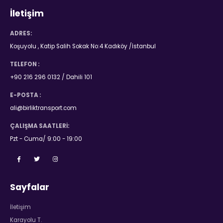
İletişim
ADRES:
Koşuyolu , Katip Salih Sokak No:4 Kadıköy /İstanbul
TELEFON :
+90 216 296 0132 / Dahili 101
E-POSTA :
ali@birliktransport.com
ÇALIŞMA SAATLERI:
Pzt - Cuma/ 9:00 - 19:00
Sayfalar
İletişim
Karayolu T.